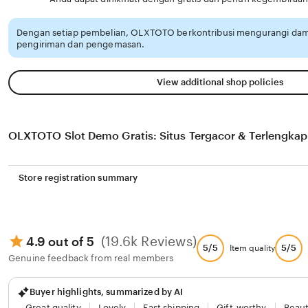
Dengan setiap pembelian, OLXTOTO berkontribusi mengurangi dam
pengiriman dan pengemasan.
View additional shop policies
OLXTOTO Slot Demo Gratis: Situs Tergacor & Terlengkap 
Store registration summary
(19.6k Reviews)
4.9 out of 5
5/5
5/5
Item quality
Genuine feedback from real members
Buyer highlights, summarized by AI
Great quality
Lovely
Fast shipping
Gift-worthy
Beaut