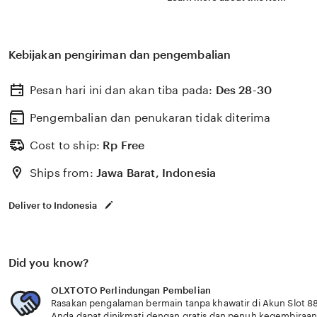
Kebijakan pengiriman dan pengembalian
Pesan hari ini dan akan tiba pada:
Des 28-30
Pengembalian dan penukaran tidak diterima
Cost to ship:
Rp
Free
Ships from:
Jawa Barat, Indonesia
Deliver to Indonesia
Did you know?
OLXTOTO Perlindungan Pembelian
Rasakan pengalaman bermain tanpa khawatir di Akun Slot 8
Anda dapat dinikmati dengan gratis dan penuh kegembiraa