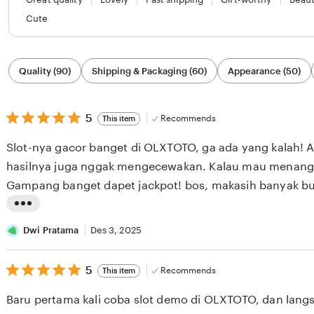
Cute
Filter
Quality (90)
Shipping & Packaging (60)
Appearance (50)
by
category
5
5
Recommends
This item
out
of
Slot-nya gacor banget di OLXTOTO, ga ada yang kalah! 
5
stars
hasilnya juga nggak mengecewakan. Kalau mau menang, m
Gampang banget dapet jackpot! bos, makasih banyak b
gampang menang.
L
i
Dwi Pratama
Des 3, 2025
s
5
t
5
Recommends
This item
out
i
of
Baru pertama kali coba slot demo di OLXTOTO, dan lan
5
n