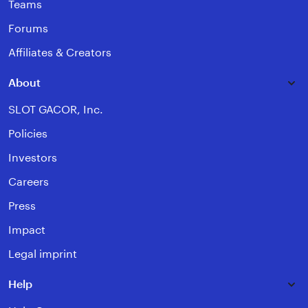
Teams
Forums
Affiliates & Creators
About
SLOT GACOR, Inc.
Policies
Investors
Careers
Press
Impact
Legal imprint
Help