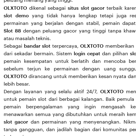
peluang menang yang tinggi.
OLXTOTO
dikenal sebagai
situs slot gacor
terbaik kare
slot demo
yang tidak hanya lengkap tetapi juga res
permainan yang berjalan dengan stabil, pemain dapa
Slot 88
dengan peluang gacor yang tinggi tanpa khawa
atau masalah teknis.
Sebagai
bandar slot
terpercaya,
OLXTOTO
memberikan 
dari sekadar bermain. Sistem
login cepat
dan pilihan
sl
pemain kesempatan untuk berlatih dan mencoba berb
sebelum terjun ke permainan dengan uang sunggu
OLXTOTO
dirancang untuk memberikan kesan nyata da
lebih besar.
Dengan layanan yang selalu aktif 24/7,
OLXTOTO
menj
untuk pemain slot dari berbagai kalangan. Baik pemula 
pemain berpengalaman yang ingin mengasah ke
menawarkan semua yang dibutuhkan untuk meraih ke
slot gacor
dan permainan yang menyenangkan. Nikmat
tanpa gangguan, dan jadilah bagian dari komunitas pen